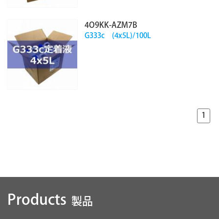
4O9KK-AZM7B
G333c (4x5L)/100L
1
Products
製品