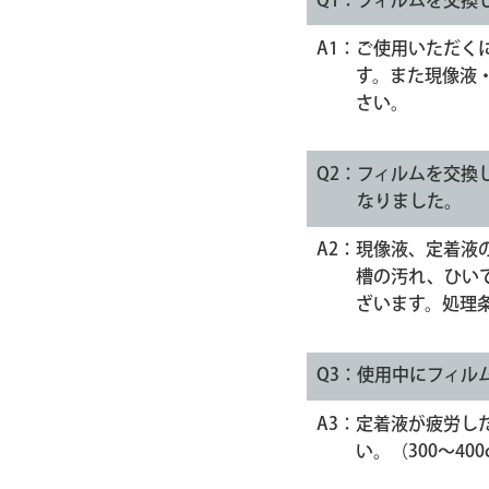
Q1：
フィルムを交換
A1：
ご使用いただく
す。また現像液
さい。
Q2：
フィルムを交換
なりました。
A2：
現像液、定着液
槽の汚れ、ひい
ざいます。処理
Q3：
使用中にフィル
A3：
定着液が疲労し
い。（300～400c