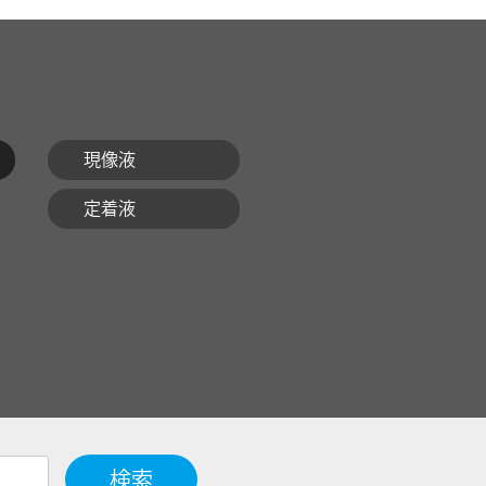
現像液
定着液
検索