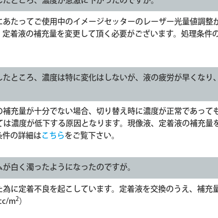
したところ、濃度が急激に下がったのですが。
にあたってご使用中のイメージセッターのレーザー光量値調整
・定着液の補充量を変更して頂く必要がございます。処理条件
したところ、濃度は特に変化はしないが、液の疲労が早くなり
の補充量が十分でない場合、切り替え時に濃度が正常であって
ては濃度が低下する原因となります。現像液、定着液の補充量
条件の詳細は
こちら
をご覧下さい。
ムが白く濁ったようになったのですが。
た為に定着不良を起こしています。定着液を交換のうえ、補充
2
c/m
）