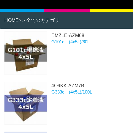
HOME
>＞全てのカテゴリ
EMZLE-AZM68
G101c (4x5L)/60L
4O9KK-AZM7B
G333c (4x5L)/100L