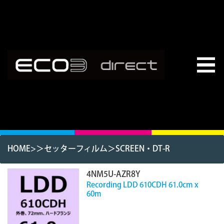
HOME
>＞
セッターフィルム
＞
SCREEN・DT-R
4NM5U-AZR8Y
Recording LDD 610CDH 61.0cm x
60m