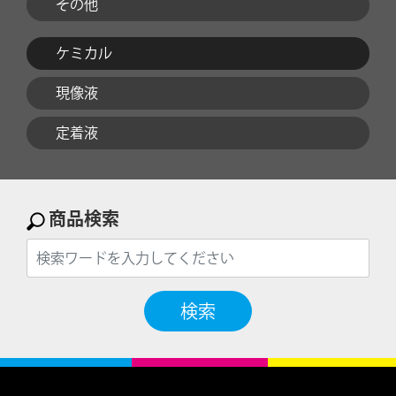
その他
ケミカル
現像液
定着液
商品検索
検索