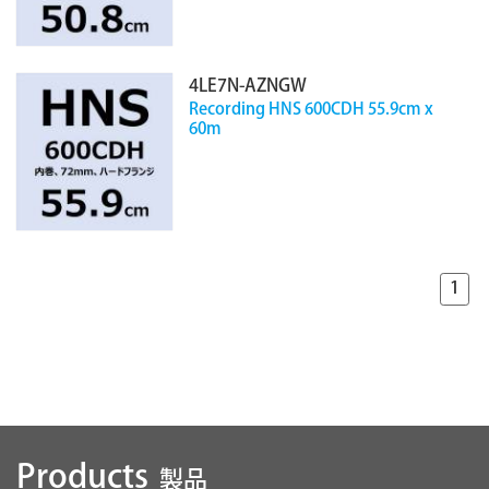
4LE7N-AZNGW
Recording HNS 600CDH 55.9cm x
60m
1
Products
製品