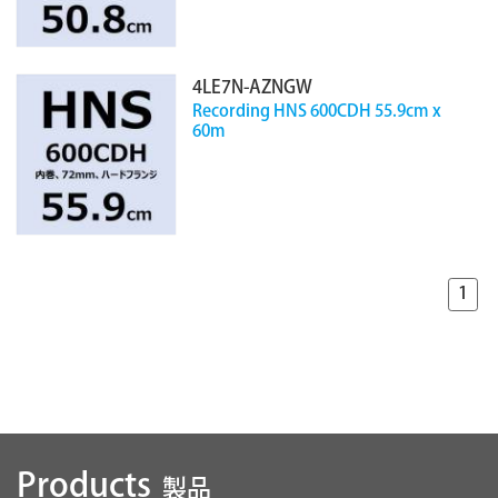
4LE7N-AZNGW
Recording HNS 600CDH 55.9cm x
60m
1
Products
製品